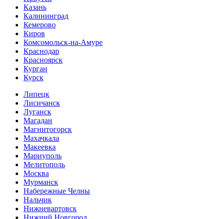
Казань
Калининград
Кемерово
Киров
Комсомольск-на-Амуре
Краснодар
Красноярск
Курган
Курск
Липецк
Лисичанск
Луганск
Магадан
Магнитогорск
Махачкала
Макеевка
Мариуполь
Мелитополь
Москва
Мурманск
Набережные Челны
Нальчик
Нижневартовск
Нижний Новгород