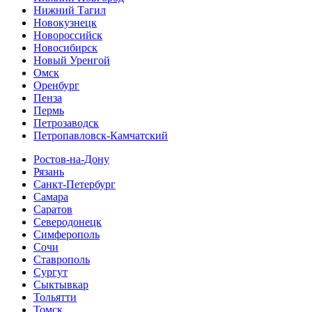
Нижний Тагил
Новокузнецк
Новороссийск
Новосибирск
Новый Уренгой
Омск
Оренбург
Пенза
Пермь
Петрозаводск
Петропавловск-Камчатский
Ростов-на-Дону
Рязань
Санкт-Петербург
Самара
Саратов
Северодонецк
Симферополь
Сочи
Ставрополь
Сургут
Сыктывкар
Тольятти
Томск