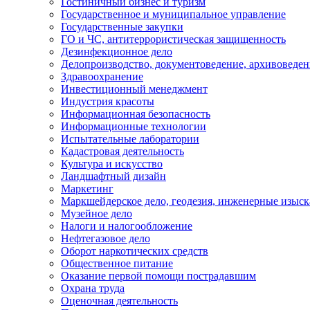
Гостиничный бизнес и туризм
Государственное и муниципальное управление
Государственные закупки
ГО и ЧС, антитеррористическая защищенность
Дезинфекционное дело
Делопроизводство, документоведение, архивоведен
Здравоохранение
Инвестиционный менеджмент
Индустрия красоты
Информационная безопасность
Информационные технологии
Испытательные лаборатории
Кадастровая деятельность
Культура и искусство
Ландшафтный дизайн
Маркетинг
Маркшейдерское дело, геодезия, инженерные изыс
Музейное дело
Налоги и налогообложение
Нефтегазовое дело
Оборот наркотических средств
Общественное питание
Оказание первой помощи пострадавшим
Охрана труда
Оценочная деятельность